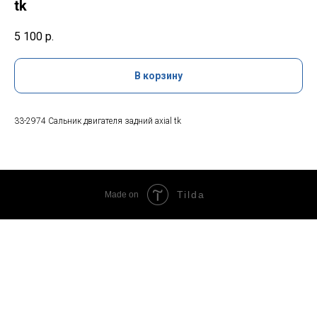
tk
5 100
р.
В корзину
33-2974 Сальник двигателя задний axial tk
Tilda
Made on